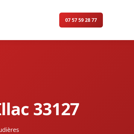
07 57 59 28 77
Illac 33127
udières