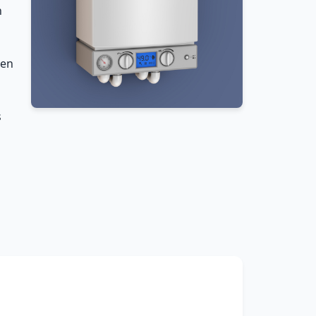
n
 en
s