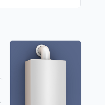
n
.
n