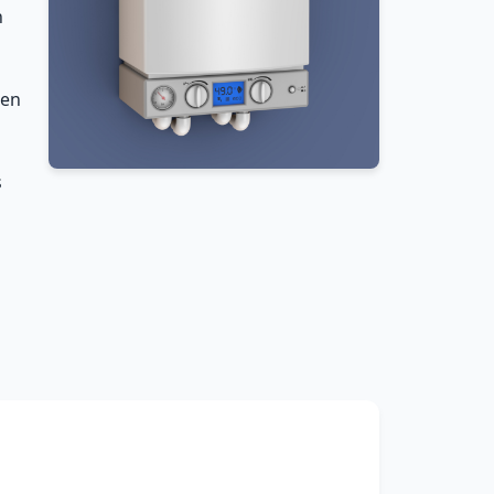
n
 en
s