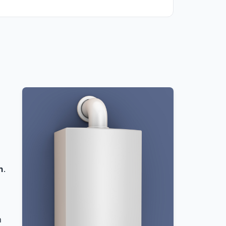
n
.
n