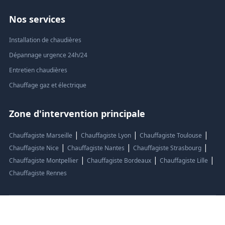
Nos services
Installation de chaudières
Dépannage urgence 24h/24
Entretien chaudières
Chauffage gaz et électrique
Zone d'intervention principale
|
|
|
Chauffagiste Marseille
Chauffagiste Lyon
Chauffagiste Toulouse
|
|
|
Chauffagiste Nice
Chauffagiste Nantes
Chauffagiste Strasbourg
|
|
|
Chauffagiste Montpellier
Chauffagiste Bordeaux
Chauffagiste Lille
Chauffagiste Rennes
© 2024 LB SERVICES - Chauffagiste professionnel Tous droits réservés.